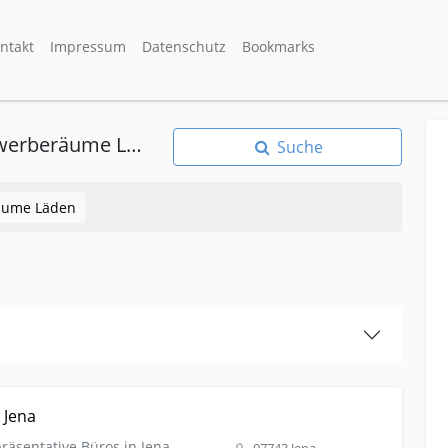
ntakt
Impressum
Datenschutz
Bookmarks
Kleinanzeigen | Vermietungen | Gewerberäume Läden
Suche
äume Läden
laeden Exklusive Büros Jena
 Jena
äsentative Büros in Jena.