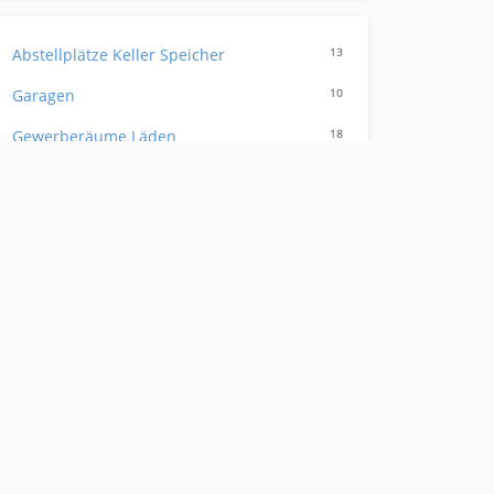
Abstellplätze Keller Speicher
13
Garagen
10
Gewerberäume Läden
18
Gewerblich
11
Häuser
8
Komfortwohnungen
16
Mehr Zimmer Wohnungen
5
Möbl Zimmer
45
sonstiges
209
Vermietung 1-Zimmer Wohnungen
225
Vermietung 2-Zimmer-Wohnungen
349