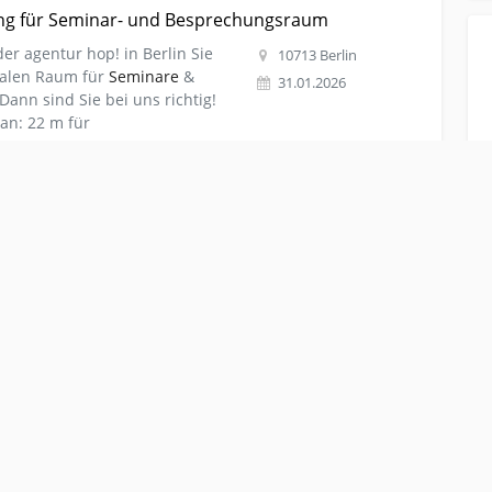
me-laeden Raumvermietung für Seminar- und
g für Seminar- und Besprechungsraum
er agentur hop! in Berlin Sie
10713 Berlin
ealen Raum für
Seminare
&
31.01.2026
ann sind Sie bei uns richtig!
an: 22 m für
-laeden CHANCE ! IBIZA-STADT Pächter gesucht Cafe-
STADT Pächter gesucht Cafe-Eisdiele direkt am
! 100% SeriösWir suchen
59590 Ibiza
 sehr gut gehendes Bijoux
12.01.2026
en und draussen ca. 70 Plätze
n IBIZA-STADT in den 8 Saison-
her
aeume-laeden KFZ Werkstatt für PKW und LKW
für PKW und LKW
rt KFZ
Werkstatt
mit 4
72213 Altensteig
Grube.Montagemöglichkeit