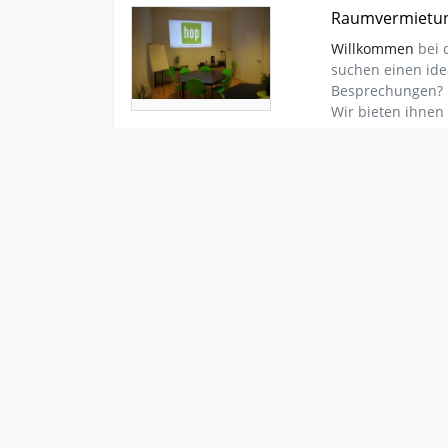
Kleinanzeige Berlin Vermietungen Gewerberaeu
Raumvermietun
Besprechungsraum
Willkommen
bei d
suchen einen id
Besprechungen? D
Wir bieten ihnen 
Kleinanzeige Ibiza Vermietungen Gewerberaeume
CHANCE ! IBIZA-
Eisdiele direkt am Meer
Meer
ABSOLUTE CHANCE
Pächter
für unser
Cafe-Eisdiele inn
direkt am Meer i
Monaten
, bei ho
Kleinanzeige Altensteig Vermietungen Gewerber
KFZ Werkstatt 
Vermiete ab sofo
Hebebühnen und 