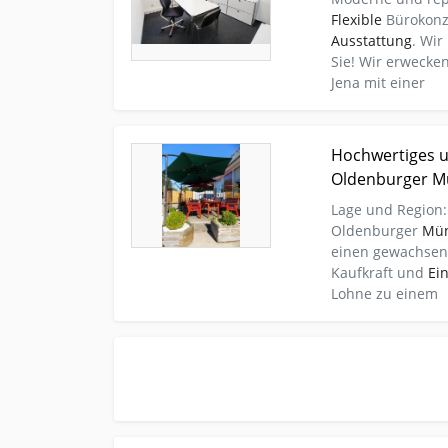
Flexible
Bürokonz
Ausstattung
. Wir
Sie! Wir erwecke
Jena mit einer
Kleinanzeige Lohne Oldenburg Vermietungen Ge
Hochwertiges un
Spezialitätenrestaurant im Oldenburger Münster
Oldenburger M
Lage und Region:
Oldenburger
Mün
einen gewachsene
Kaufkraft und
Ei
Lohne zu einem