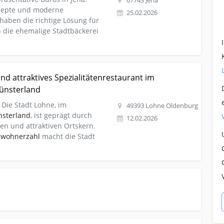
07743 Jena
epte und moderne
25.02.2026
 haben die richtige Lösung für
n die ehemalige Stadtbäckerei
werberaeume-laeden Hochwertiges und attraktives
d attraktives Spezialitätenrestaurant im
land
ünsterland
 Die Stadt Lohne, im
49393 Lohne Oldenburg
sterland
, ist geprägt durch
12.02.2026
n und attraktiven Ortskern.
nwohnerzahl
macht die Stadt