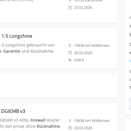
76133 Karlsruhe
25.02.2026
etzwerkswitch 1-5 Longshine
 1-5 Longshine
-5 Longshine gebraucht von
15838 Am Mellensee
ne
Garantie
und Rücknahme
20.02.2026
5,00 €
Netgear Router DG834B v3
r DG834B v3
DG834B v3 ADSL
Firewall
Router
15838 Am Mellensee
ht von privat ohne
Rücknahme
.
20.02.2026