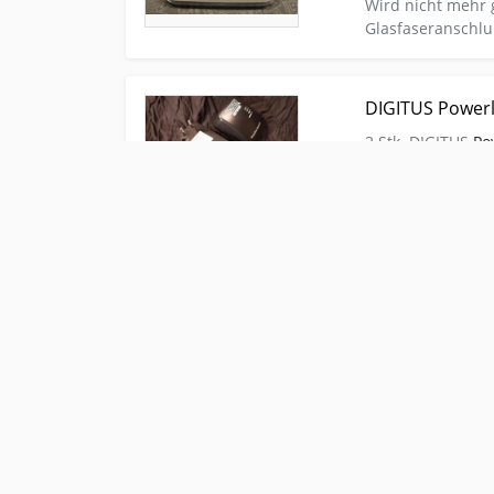
Wird nicht mehr 
Glasfaseranschl
Kleinanzeige Am Mellensee Computer Netzwerk D
DIGITUS Powerl
2 Stk. DIGITUS
Po
gebraucht von pr
Rücknahme
Kleinanzeige Roetgen-Rott Computer Netzwerk 4 
4 x Devolo dLA
Ob am
Arbeitspla
Fernsehen, Online
und VoIP-Telefon
Raum, überall im
Bis zu 200 Mbit s
Kleinanzeige München Computer Netzwerk 24h PC
24h PC Notdien