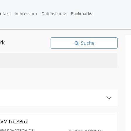
ntakt
Impressum
Datenschutz
Bookmarks
rk
Suche
uset für AVM Fritz!Box
VM Fritz!Box
WWW.SPARTECH.DE