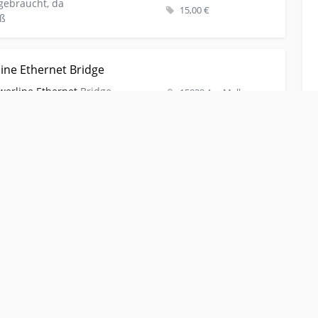
gebraucht, da
15,00 €
uß
IGITUS Powerline Ethernet Bridge
ine Ethernet Bridge
werline
Ethernet
Bridge
15838 Am Mellensee
ivat ohne Garantie und
20.02.2026
20,00 €
x Devolo dLAN 200 AVeasy
N 200 AVeasy
tz
oder zuhause - Internet-
10115 Roetgen-Rott
-Spielen, schnelles Internet
19.02.2026
ie in jedem gewünschten
80,00 €
 Haus - 200 Meter
Reichweite
.
 Notdienst - Netzwerk
st - Netzwerk