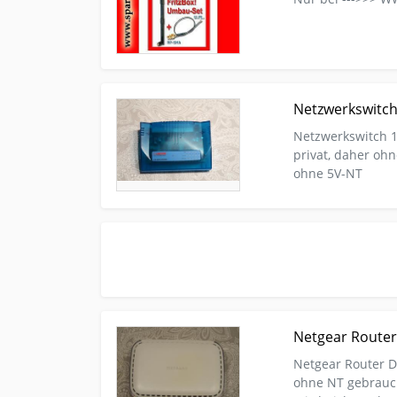
Kleinanzeige Am Mellensee Computer Netzwerk N
Netzwerkswitch
Netzwerkswitch 1
privat, daher oh
ohne 5V-NT
Kleinanzeige Am Mellensee Computer Netzwerk 
Netgear Route
Netgear Router 
ohne NT gebrauc