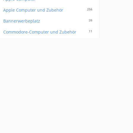
Apple Computer und Zubehör
256
Bannerwerbeplatz
26
Commodore-Computer und Zubehör
11
Computermöbel
10
Domainnamen
63
Drucker, Plotter
292
Eingabegeräte
21
Festplatten
9
Gehäuse
7
Grafik
6
Grafikkarten
15
Hardware
18