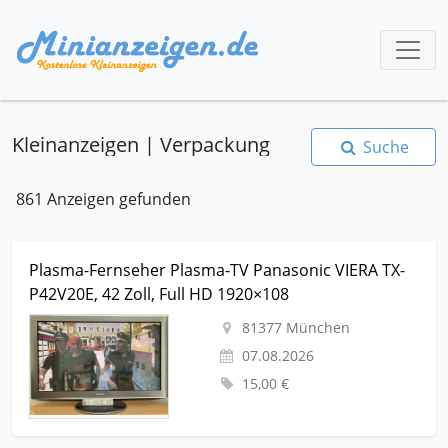
Kleinanzeigen | Verpackung
Suche
861 Anzeigen gefunden
Kleinanzeige München Tv-hifi-video-audio Fernseher Plasma-
Plasma-Fernseher Plasma-TV Panasonic VIERA TX-
Fernseher Plasma-TV Panasonic VIERA TX-P42V20E, 42 Zoll, Full
P42V20E, 42 Zoll, Full HD 1920×108
HD 1920×108
81377 München
07.08.2026
15,00 €