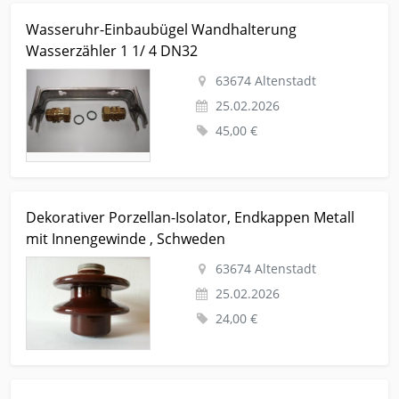
Kleinanzeige Altenstadt Handwerk-hausbau-garten Elektro-
Wasseruhr-Einbaubügel Wandhalterung
heizung-wasserinstallation Wasseruhr-Einbaubügel
Wasserzähler 1 1/ 4 DN32
Wandhalterung Wasserzähler 1 1/ 4 DN32
63674 Altenstadt
25.02.2026
45,00 €
Kleinanzeige Altenstadt Handwerk-hausbau-garten Sonstiges
Dekorativer Porzellan-Isolator, Endkappen Metall
Dekorativer Porzellan-Isolator, Endkappen Metall mit
mit Innengewinde , Schweden
Innengewinde , Schweden
63674 Altenstadt
25.02.2026
24,00 €
Kleinanzeige Altenstadt Foto-film-cam-optik Fotoapparate-und-