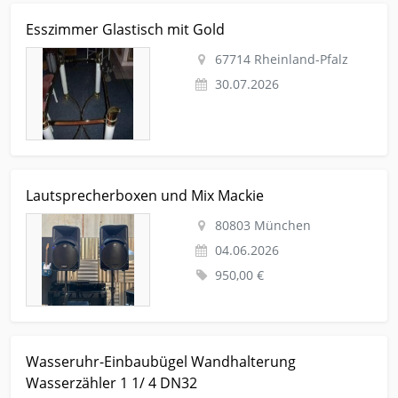
Kleinanzeige Rheinland-Pfalz Moebel-haushalt Speisezimmer-
Esszimmer Glastisch mit Gold
essecke Esszimmer Glastisch mit Gold
67714 Rheinland-Pfalz
30.07.2026
Kleinanzeige München Musik Sonstiges Lautsprecherboxen
Lautsprecherboxen und Mix Mackie
und Mix Mackie
80803 München
04.06.2026
950,00 €
Kleinanzeige Altenstadt Handwerk-hausbau-garten Elektro-
Wasseruhr-Einbaubügel Wandhalterung
heizung-wasserinstallation Wasseruhr-Einbaubügel
Wasserzähler 1 1/ 4 DN32
Wandhalterung Wasserzähler 1 1/ 4 DN32