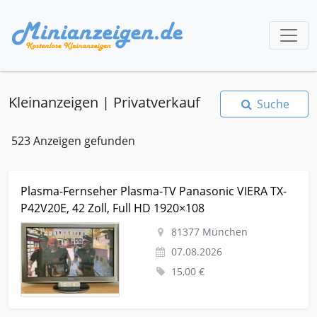
Kleinanzeigen | Privatverkauf
Suche
523 Anzeigen gefunden
Kleinanzeige München Tv-hifi-video-audio Fernseher Plasma-
Plasma-Fernseher Plasma-TV Panasonic VIERA TX-
Fernseher Plasma-TV Panasonic VIERA TX-P42V20E, 42 Zoll, Full
P42V20E, 42 Zoll, Full HD 1920×108
HD 1920×108
81377 München
07.08.2026
15,00 €