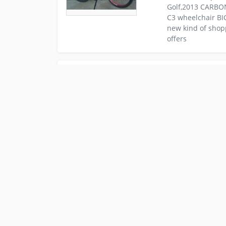
Golf,2013 CARBON
C3 wheelchair B
new kind of shop
offers
Kleinanzeige Berlin Fahrraeder Mountain All 2021
All 2021 Bikes O
Longtime bike sh
& mountain bikes,
accessories. Sale
Midnight EST. O
Thanksgiving
Kleinanzeige Los Angeles Fahrraeder Mountain 
F/S: 2021 SPE
Contact
Informat
a.m. - Midnight 
CLOSED Thanksgi
Name: David Rose