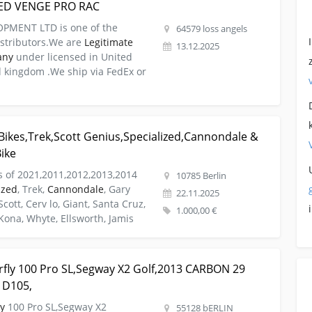
ZED VENGE PRO RAC
PMENT LTD is one of the
64579 loss angels
istributors.We are
Legitimate
13.12.2025
any
under licensed in United
d kingdom .We ship via FedEx or
E:2014 Bikes,Trek,Scott Genius,Specialized,Cannondale &
Bikes,Trek,Scott Genius,Specialized,Cannondale &
ike
s of 2021,2011,2012,2013,2014
10785 Berlin
ized
, Trek,
Cannondale
, Gary
22.11.2025
Scott, Cerv lo, Giant, Santa Cruz,
1.000,00 €
ona, Whyte, Ellsworth, Jamis
Superfly 100 Pro SL,Segway X2 Golf,2013 CARBON 29
rfly 100 Pro SL,Segway X2 Golf,2013 CARBON 29
 D105,
y
100 Pro SL,Segway X2
55128 bERLIN