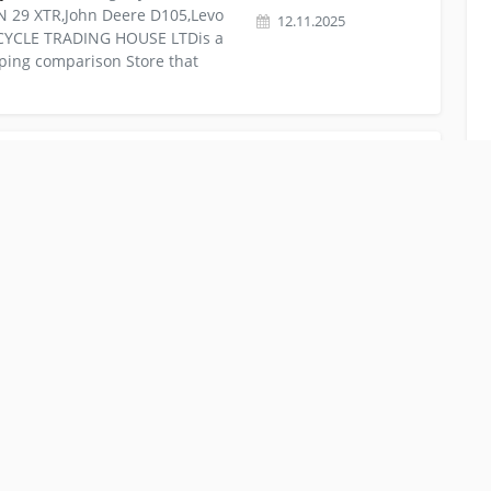
 29 XTR,John Deere D105,Levo
12.11.2025
ICYCLE TRADING HOUSE LTDis a
ping comparison Store that
 Bikes On Sale.
n Sale.
op offers high-end urban, road
10178 Berlin
 plus parts, clothing &
20.09.2025
s Enquiry: Hours: 8:00 a.m. -
5.600,00 €
pen 7 Days a Week CLOSED
F/S: 2021 SPECIALIZED, TREK AND CANNONDALE BIKES
CIALIZED, TREK AND CANNONDALE BIKES
ion
Sales Enquiry: Hours: 8:00
55128 Los Angeles
EST. Open 7 Days a Week
31.08.2025
ving Day and
Christmas
Day
4.200,00 €
 Email: eurosports.1970 at