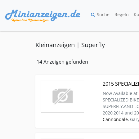
Suche
Regeln
Ko
Kleinanzeigen | Superfly
14 Anzeigen gefunden
Kleinanzeige denmark Musik Tasteninstrumente
2015 SPECIALI
Now Available at
SPECIALIZED BI
SUPERFLY,AND LOT
2020,2014 and 2
Cannondale
, Gar
Kleinanzeige loss angels Sport Inline-skates-ro