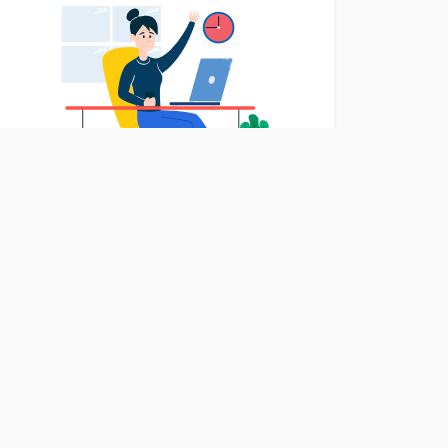
Anzeigenverteiler Multiposting
Anzeige nur einmal schalten und auf
mehreren Anzeigenmärkten gleichzeitig
veröffentlichen.
Anzeigenverwaltung Multimanage
Anzeigen mit nur einen Klick auf mehreren