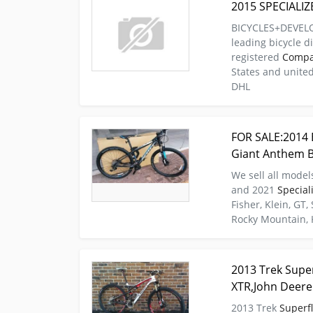
2015 SPECIALI
BICYCLES+DEVELO
leading bicycle d
registered
Comp
States and unite
DHL
Kleinanzeige Berlin Fahrraeder Mountain FOR SAL
FOR SALE:2014 
Giant Anthem Bike
Giant Anthem B
We sell all model
and 2021
Special
Fisher, Klein, GT, 
Rocky Mountain, K
Kleinanzeige bERLIN Fahrraeder Renn 2013 Trek 
2013 Trek Supe
XTR,John Deere D105,
XTR,John Deere
2013 Trek
Superfl