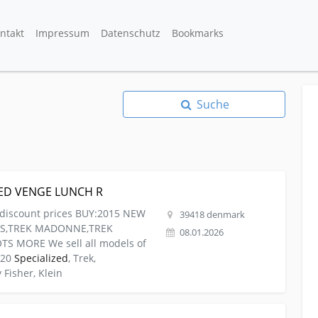
ntakt
Impressum
Datenschutz
Bookmarks
Suche
-akustisch 2015 SPECIALIZED VENGE LUNCH R
ZED VENGE LUNCH R
 discount prices BUY:2015 NEW
39418 denmark
KES,TREK MADONNE,TREK
08.01.2026
S MORE We sell all models of
020
Specialized
, Trek,
y Fisher, Klein
llen 2015 SPECIALIZED VENGE PRO RAC