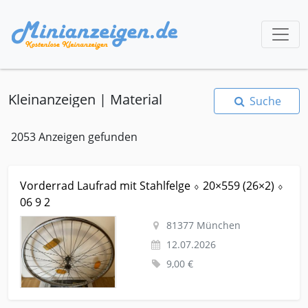
Kleinanzeigen | Material
Suche
2053 Anzeigen gefunden
Kleinanzeige München Fahrraeder Felgen Vorderrad Laufrad
Vorderrad Laufrad mit Stahlfelge ⬨ 20×559 (26×2) ⬨
mit Stahlfelge ⬨ 20×559 (26×2) ⬨ 06 9 2
06 9 2
81377 München
12.07.2026
9,00 €