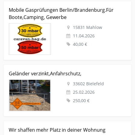
Kleinanzeige Mahlow Auto-teile Campingfahrzeuge-teile
Mobile Gasprüfungen Berlin/Brandenburg.Für
Mobile Gasprüfungen Berlin/Brandenburg.Für Boote,Camping,
Boote,Camping, Gewerbe
Gewerbe
15831 Mahlow
11.04.2026
40,00 €
Kleinanzeige Bielefeld Handwerk-hausbau-garten Sonstiges-
Geländer verzinkt,Anfahrschutz,
material-fuer-den-hausbau Geländer verzinkt,Anfahrschutz,
33602 Bielefeld
25.02.2026
250,00 €
Kleinanzeige Jena Vermietungen Abstellplaetze-keller-speicher
Wir shaffen mehr Platz in deiner Wohnung
Wir shaffen mehr Platz in deiner Wohnung