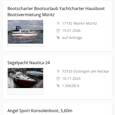
Kleinanzeige Waren Müritz Urlaub-reise Boot-schiff-
Bootscharter Bootsurlaub Yachtcharter Hausboot
Bootscharter Bootsurlaub Yachtcharter Hausboot
Bootsvermietung Müritz
Bootsvermietung Müritz
17192 Waren Müritz
19.01.2026
auf Anfrage
Kleinanzeige Esslingen am Neckar Sport Motorboote
Segelyacht Nautica 24
Segelyacht Nautica 24
73733 Esslingen am Neckar
10.11.2025
1.500,00 €
Kleinanzeige Berlin Sport Motorboote Angel Sport
Angel Sport Konsolenboot, 5,60m
Konsolenboot, 5,60m