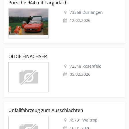
Porsche 944 mit Targadach
944 mit Targadach
73568 Durlangen
12.02.2026
Kleinanzeige Rosenfeld Nutzfahrzeuge Traktoren-
OLDIE EINACHSER
landwirtschaftl-fahrzeuge OLDIE EINACHSER
72348 Rosenfeld
05.02.2026
Kleinanzeige Waltrop Autos-nach-marken Opel-astra
Unfallfahrzeug zum Ausschlachten
Unfallfahrzeug zum Ausschlachten
45731 Waltrop
16.01.2026