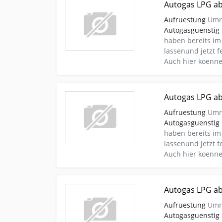
Autogas LPG ab
Aufruestung
Umru
Autogasguenstig
haben bereits im
lassenund jetzt
Auch hier koennen
Kleinanzeige chodov Autos-nach-marken Vw-golf-
Autogas LPG ab
Aufruestung
Umru
Autogasguenstig
haben bereits im
lassenund jetzt
Auch hier koennen
Kleinanzeige cho Autos-nach-marken Vw-golf-iii A
Autogas LPG ab
Aufruestung
Umru
Autogasguenstig