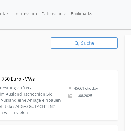
ntakt
Impressum
Datenschutz
Bookmarks
Suche
ige Autogas LPG ab 750 Euro - VWs
 750 Euro - VWs
estung aufLPG
45661 chodov
im Ausland Tschechien Sie
11.08.2025
 Ausland eine Anlage einbauen
 fehlt das ABGASGUTACHTEN?
 wir in vielen
t Autogas LPG ab 750 Euro - pas