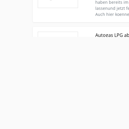
haben bereits im
lassenund jetzt
Auch hier koennen
Kleinanzeige chodov Autos-nach-marken Vw-golf-i
Autogas LPG ab
Aufruestung
Umru
Autogasguenstig
haben bereits im
lassenund jetzt
Auch hier koennen
Kleinanzeige chodov Autos-nach-marken Vw-golf-g
Autogas LPG ab 
Aufruestung
Umru
Autogasguenstig
haben bereits im
lassenund jetzt
Auch hier koennen