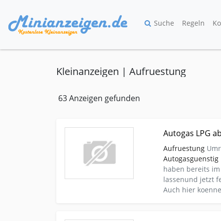
Suche
Regeln
Ko
Kleinanzeigen | Aufruestung
63 Anzeigen gefunden
Kleinanzeige chodov Autos-nach-marken Vw-sonst
Autogas LPG ab
Aufruestung
Umru
Autogasguenstig
haben bereits im
lassenund jetzt
Auch hier koennen
Kleinanzeige chodov Autos-nach-marken Vw-passa