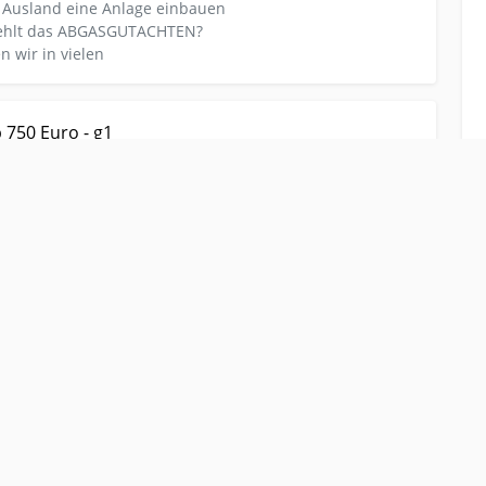
 Ausland eine Anlage einbauen
 fehlt das ABGASGUTACHTEN?
 wir in vielen
-ii Autogas LPG ab 750 Euro - g1
 750 Euro - g1
estung aufLPG
55566 chodov
im Ausland Tschechien Sie
11.08.2025
 Ausland eine Anlage einbauen
 fehlt das ABGASGUTACHTEN?
 wir in vielen
ti Autogas LPG ab 750 Euro - gti
750 Euro - gti
estung aufLPG
55566 chodov
im Ausland Tschechien Sie
11.08.2025
 Ausland eine Anlage einbauen
 fehlt das ABGASGUTACHTEN?
 wir in vielen